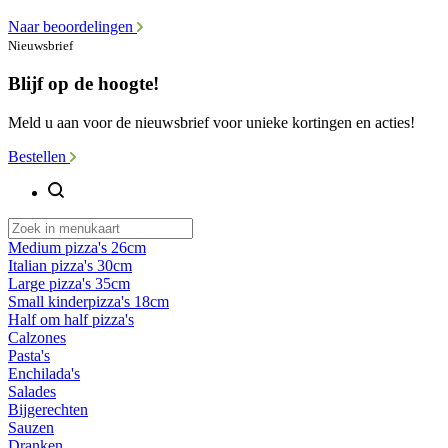
Naar beoordelingen
Nieuwsbrief
Blijf op de hoogte!
Meld u aan voor de nieuwsbrief voor unieke kortingen en acties!
Bestellen
Medium pizza's 26cm
Italian pizza's 30cm
Large pizza's 35cm
Small kinderpizza's 18cm
Half om half pizza's
Calzones
Pasta's
Enchilada's
Salades
Bijgerechten
Sauzen
Dranken